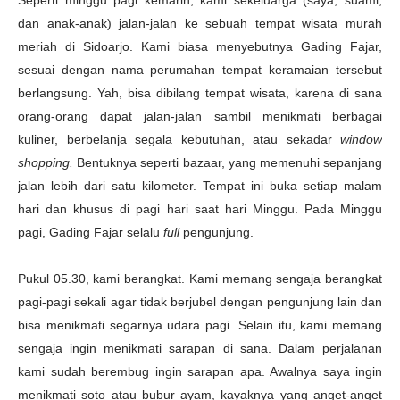
Seperti minggu pagi kemarin, kami sekeluarga (saya, suami,
dan anak-anak) jalan-jalan ke sebuah tempat wisata murah
meriah di Sidoarjo. Kami biasa menyebutnya Gading Fajar,
sesuai dengan nama perumahan tempat keramaian tersebut
berlangsung. Yah, bisa dibilang tempat wisata, karena di sana
orang-orang dapat jalan-jalan sambil menikmati berbagai
kuliner, berbelanja segala kebutuhan, atau sekadar
window
shopping.
Bentuknya seperti bazaar, yang memenuhi sepanjang
jalan lebih dari satu kilometer. Tempat ini buka setiap malam
hari dan khusus di pagi hari saat hari Minggu. Pada Minggu
pagi, Gading Fajar selalu
full
pengunjung.
Pukul 05.30, kami berangkat. Kami memang sengaja berangkat
pagi-pagi sekali agar tidak berjubel dengan pengunjung lain dan
bisa menikmati segarnya udara pagi. Selain itu, kami memang
sengaja ingin menikmati sarapan di sana. Dalam perjalanan
kami sudah berembug ingin sarapan apa. Awalnya saya ingin
menikmati soto atau bubur ayam, kayaknya yang anget-anget