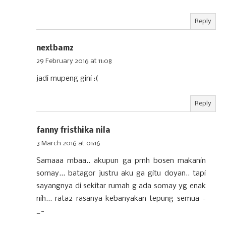
Reply
nextbamz
29 February 2016 at 11:08
jadi mupeng gini :(
Reply
fanny fristhika nila
3 March 2016 at 01:16
Samaaa mbaa.. akupun ga prnh bosen makanin
somay... batagor justru aku ga gitu doyan.. tapi
sayangnya di sekitar rumah g ada somay yg enak
nih... rata2 rasanya kebanyakan tepung semua -
_-