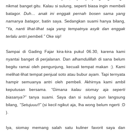
nikmat banget gitu. Kalau si sulung, seperti biasa ingin membeli
batagor.
Duh… anak ini enggak pernah bosen sama yang
namanya batagor
, batin saya. Sedangkan suami hanya bilang,
“Ya, nanti lihat-lihat saja yang tempatnya asyik dan enggak
terlalu antri pembeli.”
Oke sip!
Sampai di Gading Fajar kira-kira pukul 06.30, karena kami
nyantai banget di perjalanan. Dan
alhamdulillah
di sana belum
begitu ramai oleh pengunjung, kecuali tempat makan :). Kami
melihat-lihat tempat penjual soto atau bubur ayam. Tapi ternyata
hampir semuanya antri oleh pembeli. Akhirnya kami ambil
keputusan bersama.
“Gimana kalau siomay aja seperti
biasanya?”
tanya suami. Saya dan si sulung pun langsung
bilang,
“Setujuuu!!”
(si kecil ngikut aja, lha wong belum ngerti :D
).
Iya, siomay memang salah satu kuliner favorit saya dan