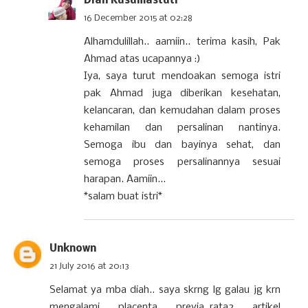
Diah Kusumastuti
16 December 2015 at 02:28
Alhamdulillah.. aamiin.. terima kasih, Pak
Ahmad atas ucapannya :)
Iya, saya turut mendoakan semoga istri
pak Ahmad juga diberikan kesehatan,
kelancaran, dan kemudahan dalam proses
kehamilan dan persalinan nantinya.
Semoga ibu dan bayinya sehat, dan
semoga proses persalinannya sesuai
harapan. Aamiin...
*salam buat istri*
Unknown
21 July 2016 at 20:13
Selamat ya mba diah.. saya skrng lg galau jg krn
mengalami placenta previa..rata2 artikel