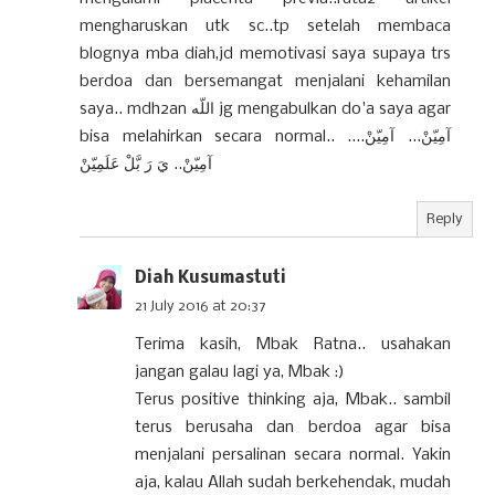
mengharuskan utk sc..tp setelah membaca
blognya mba diah,jd memotivasi saya supaya trs
berdoa dan bersemangat menjalani kehamilan
saya.. mdh2an اللّه jg mengabulkan do'a saya agar
bisa melahirkan secara normal.. آمِيّنْ... آمِيّنْ....
آمِيّنْ.. يَ رَ بَّلْ عَلَمِيّنْ
Reply
Diah Kusumastuti
21 July 2016 at 20:37
Terima kasih, Mbak Ratna.. usahakan
jangan galau lagi ya, Mbak :)
Terus positive thinking aja, Mbak.. sambil
terus berusaha dan berdoa agar bisa
menjalani persalinan secara normal. Yakin
aja, kalau Allah sudah berkehendak, mudah