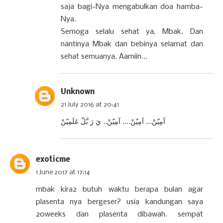
saja bagi-Nya mengabulkan doa hamba-
Nya.
Semoga selalu sehat ya, Mbak. Dan
nantinya Mbak dan bebinya selamat dan
sehat semuanya. Aamiin...
Unknown
21 July 2016 at 20:41
آمِيّنْ... آمِيّنْ.... آمِيّنْ.. يَ رَ بَّلْ عَلَمِيّنْ
exoticme
1 June 2017 at 17:14
mbak kira2 butuh waktu berapa bulan agar
plasenta nya bergeser? usia kandungan saya
20weeks dan plasenta dibawah. sempat