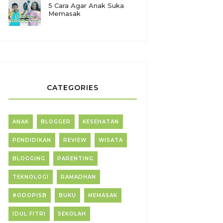
5 Cara Agar Anak Suka
Memasak
CATEGORIES
ANAK
BLOGGER
KESEHATAN
PENDIDIKAN
REVIEW
WISATA
BLOGGING
PARENTING
TEKNOLOGI
RAMADHAN
#ODOPISB
BUKU
MEMASAK
IDUL FITRI
SEKOLAH