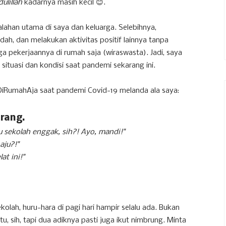
ulillah
kadarnya masih kecil 😊.
salahan utama di saya dan keluarga. Selebihnya,
ah, dan melakukan aktivitas positif lainnya tanpa
a pekerjaannya di rumah saja (wiraswasta). Jadi, saya
ituasi dan kondisi saat pandemi sekarang ini.
 #DiRumahAja saat pandemi Covid-19 melanda ala saya:
urang.
u sekolah enggak, sih?! Ayo, mandi!"
aju?!"
t ini!"
kolah, huru-hara di pagi hari hampir selalu ada. Bukan
u, sih, tapi dua adiknya pasti juga ikut nimbrung. Minta