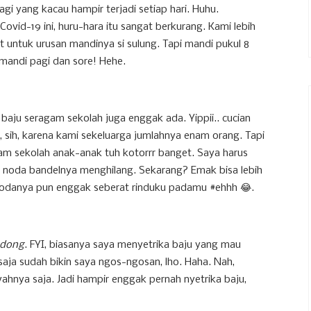
agi yang kacau hampir terjadi setiap hari. Huhu.
vid-19 ini, huru-hara itu sangat berkurang. Kami lebih
et untuk urusan mandinya si sulung. Tapi mandi pukul 8
 mandi pagi dan sore! Hehe.
baju seragam sekolah juga enggak ada. Yippii.. cucian
, sih, karena kami sekeluarga jumlahnya enam orang. Tapi
am sekolah anak-anak tuh kotorrr banget. Saya harus
r noda bandelnya menghilang. Sekarang? Emak bisa lebih
-nodanya pun enggak seberat rinduku padamu #ehhh 😂.
dong
. FYI, biasanya saya menyetrika baju yang mau
 saja sudah bikin saya ngos-ngosan, lho. Haha. Nah,
ahnya saja. Jadi hampir enggak pernah nyetrika baju,