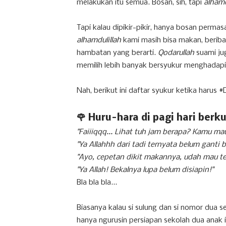
melakukan itu semua. Bosan, sih, tapi
alhamd
Tapi kalau dipikir-pikir, hanya bosan perma
alhamdulillah
kami masih bisa makan, beribad
hambatan yang berarti.
Qodarullah
suami jug
memilih lebih banyak bersyukur menghadapi s
Nah, berikut ini daftar syukur ketika harus
🌹 Huru-hara di pagi hari berk
"Faiiiqqq... Lihat tuh jam berapa? Kamu ma
"Ya Allahhh dari tadi ternyata belum ganti b
"Ayo, cepetan dikit makannya, udah mau tela
"Ya Allah! Bekalnya lupa belum disiapin!"
Bla bla bla...
Biasanya kalau si sulung dan si nomor dua se
hanya ngurusin persiapan sekolah dua anak it