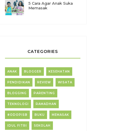
5 Cara Agar Anak Suka
Memasak
CATEGORIES
ANAK
BLOGGER
KESEHATAN
PENDIDIKAN
REVIEW
WISATA
BLOGGING
PARENTING
TEKNOLOGI
RAMADHAN
#ODOPISB
BUKU
MEMASAK
IDUL FITRI
SEKOLAH