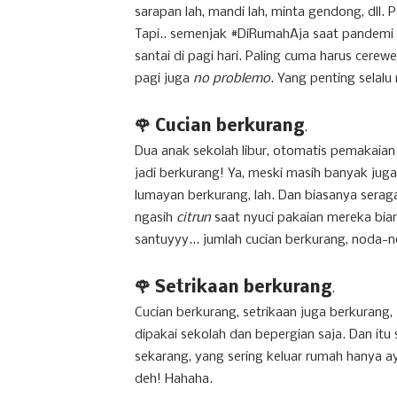
sarapan lah, mandi lah, minta gendong, dll. P
Tapi.. semenjak #DiRumahAja saat pandemi Co
santai di pagi hari. Paling cuma harus cerew
pagi juga
no problemo
. Yang penting selalu
🌹 Cucian berkurang
.
Dua anak sekolah libur, otomatis pemakaian 
jadi berkurang! Ya, meski masih banyak juga
lumayan berkurang, lah. Dan biasanya serag
ngasih
citrun
saat nyuci pakaian mereka bia
santuyyy... jumlah cucian berkurang, noda
🌹 Setrikaan berkurang
.
Cucian berkurang, setrikaan juga berkurang,
dipakai sekolah dan bepergian saja. Dan itu
sekarang, yang sering keluar rumah hanya ay
deh! Hahaha.