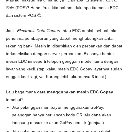
atas itu maksudnya gimana, ya? Dan apa itu sistem
Point of
Sale
(POS)? Hehe. Yuk, kita pahami dulu apa itu mesin EDC
dan sistem POS 😊.
Jadi..
Electronic Data Capture
atau EDC adalah sebuah alat
penerima pembayaran yang dapat menghubungkan antar
rekening bank. Mesin ini diterbitkan oleh perbankan dan dapat
terkoneksikan dengan server perbankan. Biasanya bentuk
mesin EDC ini seperti telepon genggam model lama dengan
layar yang kecil. (tapi kalau mesin EDC Gopay layarnya sudah
enggak kecil lagi, ya. Kurang lebih ukurannya 6 inchi.).
Lalu bagaimana
cara menggunakan mesin EDC Gopay
tersebut?
Jika pelanggan membayar menggunakan GoPay,
pelanggan hanya perlu scan kode QR lalu dana akan
langsung masuk ke akun GoPay pemilik (penjual).
Jika pelanggan membayar menggunakan kartu debit,