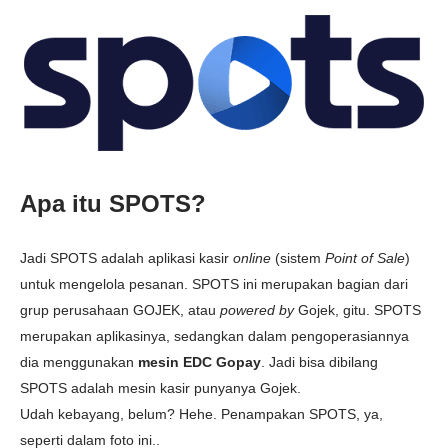
Apa itu SPOTS?
Jadi SPOTS adalah
aplikasi kasir
online
(sistem
Point of Sale
)
untuk mengelola pesanan. SPOTS ini merupakan bagian dari
grup perusahaan GOJEK, atau
powered by
Gojek, gitu. SPOTS
merupakan aplikasinya, sedangkan dalam pengoperasiannya
dia menggunakan
mesin EDC Gopay
. Jadi bisa dibilang
SPOTS adalah mesin kasir punyanya Gojek.
Udah kebayang, belum? Hehe. Penampakan SPOTS, ya,
seperti dalam foto ini..