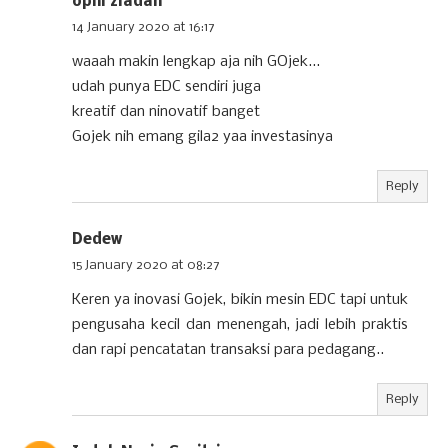
ophi ziadah
14 January 2020 at 16:17
waaah makin lengkap aja nih GOjek...
udah punya EDC sendiri juga
kreatif dan ninovatif banget
Gojek nih emang gila2 yaa investasinya
Reply
Dedew
15 January 2020 at 08:27
Keren ya inovasi Gojek, bikin mesin EDC tapi untuk
pengusaha kecil dan menengah, jadi lebih praktis
dan rapi pencatatan transaksi para pedagang..
Reply