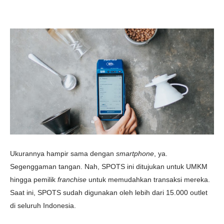
Ukurannya hampir sama dengan
smartphone
, ya.
Segenggaman tangan.
Nah, SPOTS ini ditujukan untuk UMKM
hingga pemilik
franchise
untuk memudahkan transaksi mereka.
Saat
ini, SPOTS sudah digunakan oleh lebih dari 15.000 outlet
di seluruh Indonesia.