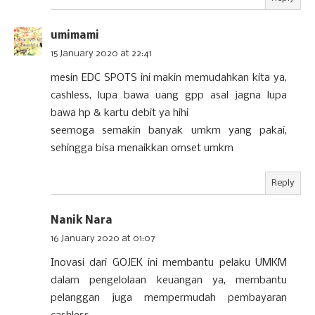
umimami
15 January 2020 at 22:41
mesin EDC SPOTS ini makin memudahkan kita ya,
cashless, lupa bawa uang gpp asal jagna lupa
bawa hp & kartu debit ya hihi
seemoga semakin banyak umkm yang pakai,
sehingga bisa menaikkan omset umkm
Reply
Nanik Nara
16 January 2020 at 01:07
Inovasi dari GOJEK ini membantu pelaku UMKM
dalam pengelolaan keuangan ya, membantu
pelanggan juga mempermudah pembayaran