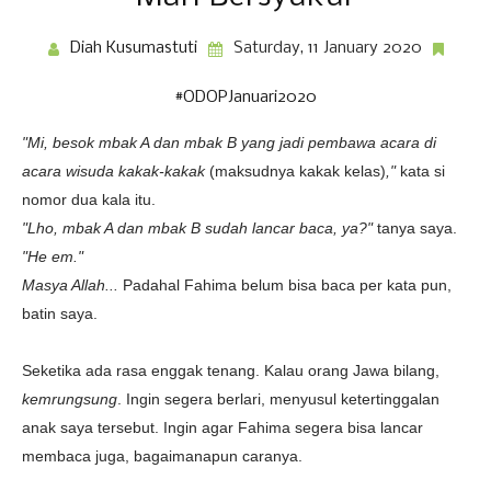
Diah Kusumastuti
Saturday, 11 January 2020
#ODOPJanuari2020
"Mi, besok mbak A dan mbak B yang jadi pembawa acara di
acara wisuda kakak-kakak
(maksudnya kakak kelas)
,"
kata si
nomor dua kala itu.
"Lho, mbak A dan mbak B sudah lancar baca, ya?"
tanya saya.
"He em."
Masya Allah...
Padahal Fahima belum bisa baca per kata pun,
batin saya.
Seketika ada rasa enggak tenang. Kalau orang Jawa bilang,
kemrungsung
. Ingin segera berlari, menyusul ketertinggalan
anak saya tersebut. Ingin agar Fahima segera bisa lancar
membaca juga, bagaimanapun caranya.