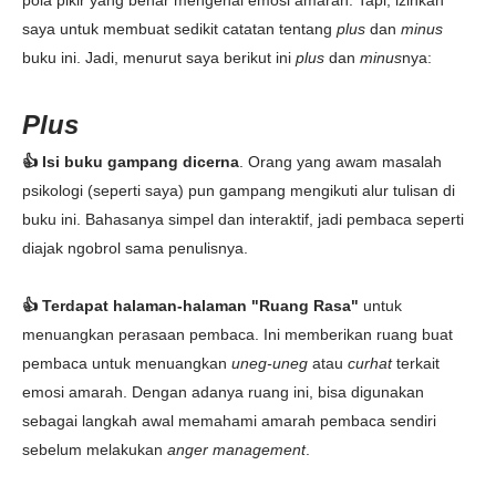
pola pikir yang benar mengenai emosi amarah. Tapi, izinkan
saya untuk membuat sedikit catatan tentang
plus
dan
minus
buku ini. Jadi, menurut saya berikut ini
plus
dan
minus
nya:
Plus
👍 Isi buku gampang dicerna
. Orang yang awam masalah
psikologi (seperti saya) pun gampang mengikuti alur tulisan di
buku ini. Bahasanya simpel dan interaktif, jadi pembaca seperti
diajak ngobrol sama penulisnya.
👍 Terdapat halaman-halaman "Ruang Rasa"
untuk
menuangkan perasaan pembaca. Ini memberikan ruang buat
pembaca untuk menuangkan
uneg-uneg
atau
curhat
terkait
emosi amarah. Dengan adanya ruang ini, bisa digunakan
sebagai langkah awal memahami amarah pembaca sendiri
sebelum melakukan
anger management
.