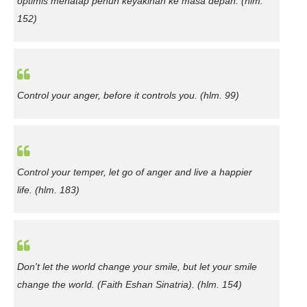
optimis menatap penuh keyakinan ke masa depan.
(hlm.
152)
Control your anger, before it controls you
. (hlm. 99)
Control your temper, let go of anger and live a happier
life.
(hlm. 183)
Don't let the world change your smile, but let your smile
change the world.
(Faith Eshan Sinatria). (hlm. 154)