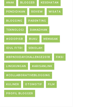
ANAK
BLOGGER
KESEHATAN
PENDIDIKAN
REVIEW
WISATA
BLOGGING
PARENTING
TEKNOLOGI
RAMADHAN
#ODOPISB
BUKU
MEMASAK
IDUL FITRI
SEKOLAH
#BPN30DAYCHALLENGE2018
FIKSI
LINGKUNGAN
#ARISANLINK
#COLLABORATIVEBLOGGING
KULINER
OTOMOTIF
FILM
PROFIL BLOGGER