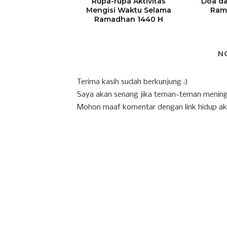
Rupa-rupa Aktivitas
Doa da
Mengisi Waktu Selama
Ram
Ramadhan 1440 H
N
Terima kasih sudah berkunjung :)
Saya akan senang jika teman-teman mening
Mohon maaf komentar dengan link hidup ak