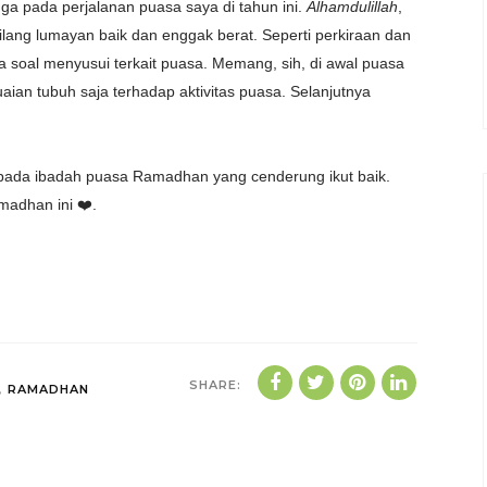
uga pada perjalanan puasa saya di tahun ini.
Alhamdulillah
,
ilang lumayan baik dan enggak berat. Seperti perkiraan dan
 soal menyusui terkait puasa. Memang, sih, di awal puasa
aian tubuh saja terhadap aktivitas puasa. Selanjutnya
t pada ibadah puasa Ramadhan yang cenderung ikut baik.
madhan ini ❤️.
SHARE:
,
RAMADHAN