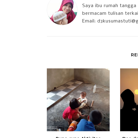
Saya ibu rumah tangga 
bermacam tulisan terkait
Email: d3kusumastuti@
RE