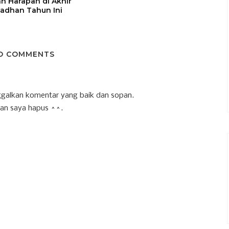
n Harapan di Akhir
adhan Tahun Ini
O COMMENTS
galkan komentar yang baik dan sopan.
an saya hapus ^^.