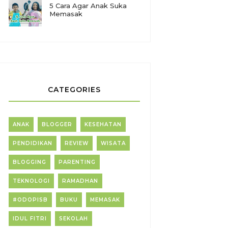
5 Cara Agar Anak Suka
Memasak
CATEGORIES
ANAK
BLOGGER
KESEHATAN
PENDIDIKAN
REVIEW
WISATA
BLOGGING
PARENTING
TEKNOLOGI
RAMADHAN
#ODOPISB
BUKU
MEMASAK
IDUL FITRI
SEKOLAH