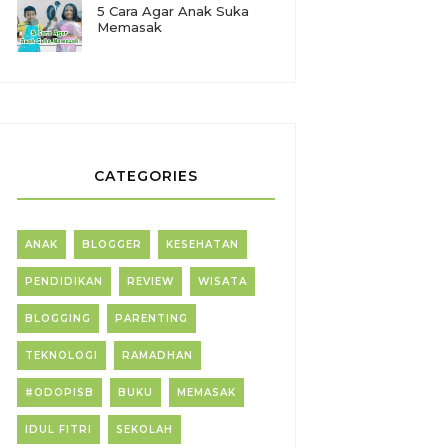
5 Cara Agar Anak Suka
Memasak
CATEGORIES
ANAK
BLOGGER
KESEHATAN
PENDIDIKAN
REVIEW
WISATA
BLOGGING
PARENTING
TEKNOLOGI
RAMADHAN
#ODOPISB
BUKU
MEMASAK
IDUL FITRI
SEKOLAH