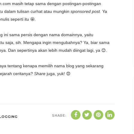
im.com masih tetap sama dengan postingan-postingan
itu dalam tulisan curhat atau mungkin
sponsored post.
Ya
is seperti itu 🤩.
og ini sama persis dengan nama domainnya, yaitu
u saja, sih. Mengapa ingin mengubahnya? Ya, biar sama
a. Dan sepertinya akan lebih mudah diingat lagi, ya 😊.
 saya tentang kenapa memilih nama
blog yang sekarang
ejarah ceritanya?
Share
juga, yuk! 😍
SHARE:
LOGGING