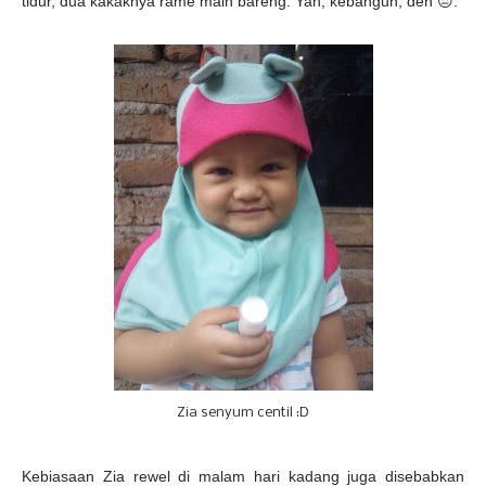
tidur, dua kakaknya rame main bareng. Yah, kebangun, deh 😔.
Zia senyum centil :D
Kebiasaan Zia rewel di malam hari kadang juga disebabkan