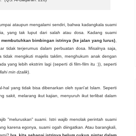
umpai ataupun mengalami sendiri, bahwa kadangkala suami
ia, yang tak luput dari salah atau dosa. Kadang suami
 membutuhkan bimbingan istrinya (ke jalan yang lurus)
,
r tidak terjerumus dalam perbuatan dosa. Misalnya saja,
a tidak mengikuti majelis taklim, menghukum anak dengan
 yang lebih ekstrim lagi (seperti di film-film itu :)), seperti
lahi min dzalik
).
-hal yang tidak bisa dibenarkan oleh syari'at Islam. Seperti
 sakit, melarang ikut kajian, menyuruh ikut terlibat dalam
 wajib "meluruskan" suami. Istri wajib menolak perintah suami
ang karena egonya, suami ogah diingatkan. Atau barangkali,
suami?
Iya, kita sebagai istrinya belum cukup pintar dalam