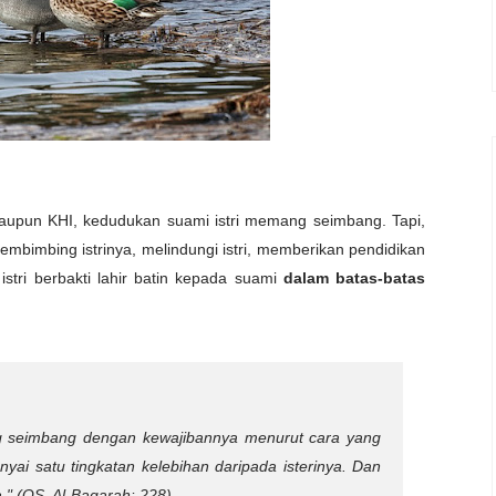
n ataupun KHI, kedudukan suami istri memang seimbang. Tapi,
embimbing istrinya, melindungi istri, memberikan pendidikan
stri berbakti lahir batin kepada suami
dalam batas-batas
g seimbang dengan kewajibannya menurut cara yang
yai satu tingkatan kelebihan daripada isterinya. Dan
."
(QS. Al-Baqarah: 228)