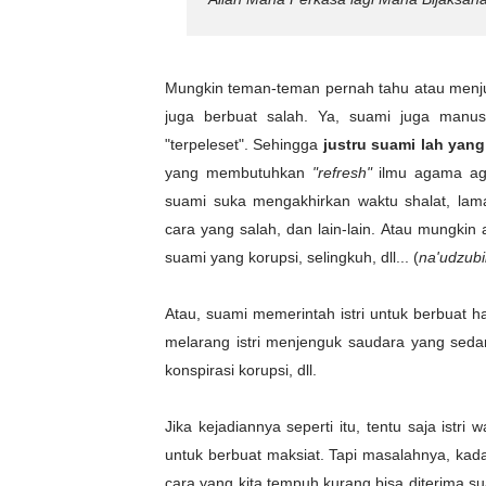
Mungkin teman-teman pernah tahu atau menj
juga berbuat salah. Ya, suami juga manus
"terpeleset". Sehingga
justru suami lah yang
yang membutuhkan
"refresh"
ilmu agama aga
suami suka mengakhirkan waktu shalat, lam
cara yang salah, dan lain-lain. Atau mungkin ada
suami yang korupsi, selingkuh, dll... (
na'udzubil
Atau, suami memerintah istri untuk berbuat hal
melarang istri menjenguk saudara yang sedang
konspirasi korupsi, dll.
Jika kejadiannya seperti itu, tentu saja istri
untuk berbuat maksiat. Tapi masalahnya, kad
cara yang kita tempuh kurang bisa diterima 