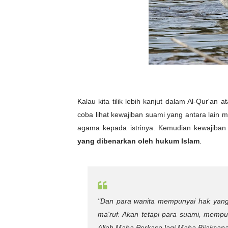
Kalau kita tilik lebih kanjut dalam Al-Qur'a
coba lihat kewajiban suami yang antara lain m
agama kepada istrinya. Kemudian kewajiban i
yang dibenarkan oleh hukum Islam
.
"Dan para wanita mempunyai hak yan
ma'ruf. Akan tetapi para suami, mempun
Allah Maha Perkasa lagi Maha Bijaksana