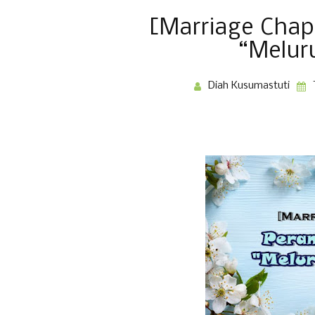
[Marriage Chapt
“Melur
Diah Kusumastuti