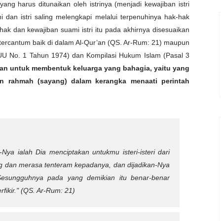
ang harus ditunaikan oleh istrinya (menjadi kewajiban istri
i dan istri saling melengkapi melalui terpenuhinya hak-hak
ak dan kewajiban suami istri itu
pada akhirnya disesuaikan
g tercantum baik di dalam Al-Qur’an (QS. Ar-Rum: 21) maupun
U No. 1 Tahun 1974) dan Kompilasi Hukum Islam (Pasal 3
kan untuk membentuk keluarga yang bahagia, yaitu yang
an rahmah (sayang) dalam kerangka menaati perintah
Nya ialah Dia menciptakan untukmu isteri-isteri dari
g dan merasa tenteram kepadanya, dan dijadikan-Nya
Sesungguhnya pada yang demikian itu benar-benar
fikir."
(QS. Ar-Rum: 21)