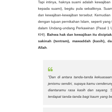
Tapi intinya, haknya suami adalah kewajiban y
kepada suami), begitu pula sebaliknya. Suam
dan kewajiban-kewajiban tersebut. Kemudian h
dengan
tujuan pernikahan Islam, seperti yan
dalam Undang-undang Perkawinan (Pasal 1 U
KHI).
Bahwa hak dan kewajiban itu dicipta
sakinah (tentram), mawaddah (kasih), d
Allah
.
"Dan di antara tanda-tanda kekuasaan-
jenismu sendiri, supaya kamu cenderun
diantaramu rasa kasih dan sayang. 
terdapat tanda-tanda bagi kaum yang ber