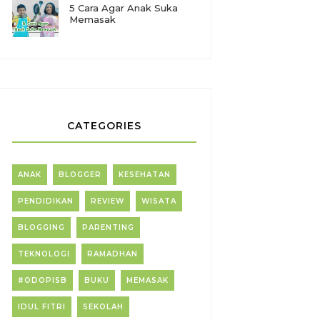
5 Cara Agar Anak Suka
Memasak
CATEGORIES
ANAK
BLOGGER
KESEHATAN
PENDIDIKAN
REVIEW
WISATA
BLOGGING
PARENTING
TEKNOLOGI
RAMADHAN
#ODOPISB
BUKU
MEMASAK
IDUL FITRI
SEKOLAH