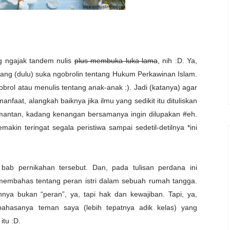
g ngajak tandem nulis
plus membuka luka lama
, nih :D. Ya,
g (dulu) suka ngobrolin tentang Hukum Perkawinan Islam.
obrol atau menulis tentang anak-anak :). Jadi (katanya) agar
nfaat, alangkah baiknya jika ilmu yang sedikit itu dituliskan
 mantan, kadang kenangan bersamanya ingin dilupakan #eh.
akin teringat segala peristiwa sampai sedetil-detilnya *ini
bab pernikahan tersebut. Dan, pada tulisan perdana ini
n membahas tentang peran istri dalam sebuah rumah tangga.
nya bukan “peran”, ya, tapi hak dan kewajiban. Tapi, ya,
bahasanya teman saya (lebih tepatnya adik kelas) yang
itu :D.