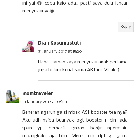
ini yah😅 coba kalo ada.. pasti saya dulu lancar
menyusuinya😀
Reply
Diah Kusumastuti
31 January 2017 at 15:20
Hehe.. jaman saya menyusui anak pertama
juga belum kenal sama ABT ini, Mbak :)
momtraveler
31 January 2017 at 09:31
Beneran ngaruh ga si mbak ASI booster tea nya?
Aku udh nyiba buanyak bgt booster n blm ada
1pun yg berhasil jgnkan banjir ngerasain
mbangkaki aja blm. Meres cm dpt 40-50ml