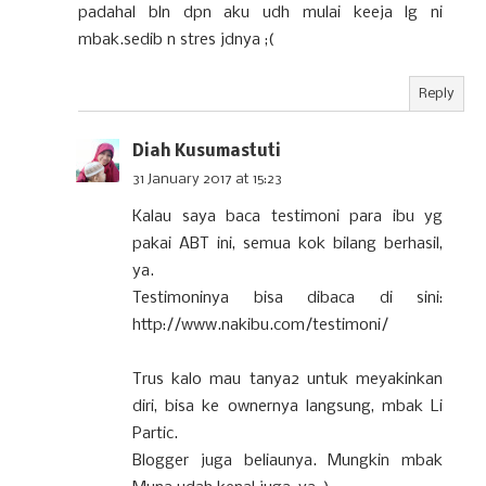
padahal bln dpn aku udh mulai keeja lg ni
mbak.sedib n stres jdnya ;(
Reply
Diah Kusumastuti
31 January 2017 at 15:23
Kalau saya baca testimoni para ibu yg
pakai ABT ini, semua kok bilang berhasil,
ya.
Testimoninya bisa dibaca di sini:
http://www.nakibu.com/testimoni/
Trus kalo mau tanya2 untuk meyakinkan
diri, bisa ke ownernya langsung, mbak Li
Partic.
Blogger juga beliaunya. Mungkin mbak