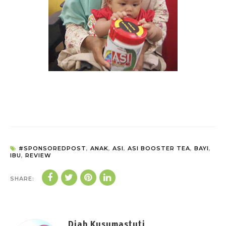
#SPONSOREDPOST
,
ANAK
,
ASI
,
ASI BOOSTER TEA
,
BAYI
,
IBU
,
REVIEW
SHARE:
Diah Kusumastuti