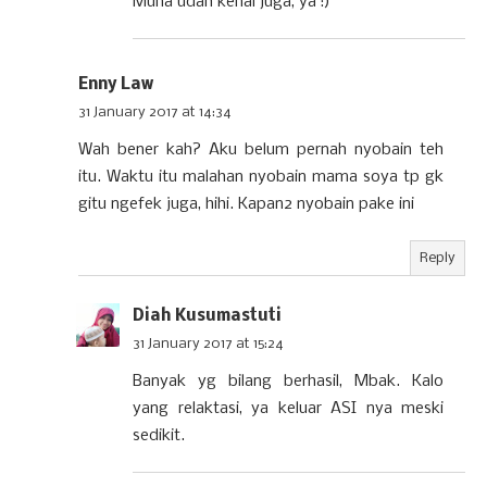
Muna udah kenal juga, ya :)
Enny Law
31 January 2017 at 14:34
Wah bener kah? Aku belum pernah nyobain teh
itu. Waktu itu malahan nyobain mama soya tp gk
gitu ngefek juga, hihi. Kapan2 nyobain pake ini
Reply
Diah Kusumastuti
31 January 2017 at 15:24
Banyak yg bilang berhasil, Mbak. Kalo
yang relaktasi, ya keluar ASI nya meski
sedikit.