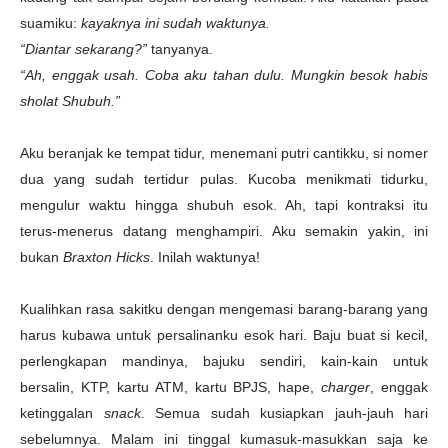
suamiku:
kayaknya ini sudah waktunya.
“Diantar sekarang?”
tanyanya.
“Ah, enggak usah. Coba aku tahan dulu. Mungkin besok habis
sholat Shubuh.”
Aku beranjak ke tempat tidur, menemani putri cantikku, si nomer
dua yang sudah tertidur pulas. Kucoba menikmati tidurku,
mengulur waktu hingga shubuh esok. Ah, tapi kontraksi itu
terus-menerus datang menghampiri. Aku semakin yakin, ini
bukan
Braxton Hicks
. Inilah waktunya!
Kualihkan rasa sakitku dengan mengemasi barang-barang yang
harus kubawa untuk persalinanku esok hari. Baju buat si kecil,
perlengkapan mandinya, bajuku sendiri, kain-kain untuk
bersalin, KTP, kartu ATM, kartu BPJS, hape,
charger
, enggak
ketinggalan
snack
. Semua sudah kusiapkan jauh-jauh hari
sebelumnya. Malam ini tinggal kumasuk-masukkan saja ke