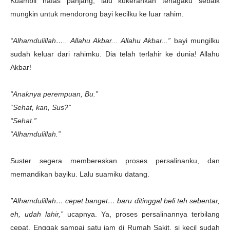
Kuambil nafas panjang, lalu kukerahkan tenagaku sebaik
mungkin untuk mendorong bayi kecilku ke luar rahim.
“Alhamdulillah….. Allahu Akbar... Allahu Akbar...”
bayi mungilku
sudah keluar dari rahimku. Dia telah terlahir ke dunia! Allahu
Akbar!
“Anaknya perempuan, Bu.”
“Sehat, kan, Sus?”
“Sehat.”
“Alhamdulillah.”
Suster segera membereskan proses persalinanku, dan
memandikan bayiku. Lalu suamiku datang.
”Alhamdulillah… cepet banget… baru ditinggal beli teh sebentar,
eh, udah lahir,”
ucapnya. Ya, proses persalinannya terbilang
cepat. Enggak sampai satu jam di Rumah Sakit, si kecil sudah