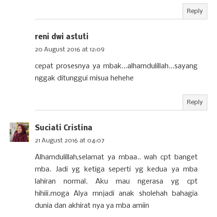
Reply
reni dwi astuti
20 August 2016 at 12:09
cepat prosesnya ya mbak...alhamdulillah...sayang
nggak ditunggui misua hehehe
Reply
Suciati Cristina
21 August 2016 at 04:07
Alhamdulillah,selamat ya mbaa.. wah cpt banget
mba. Jadi yg ketiga seperti yg kedua ya mba
lahiran normal. Aku mau ngerasa yg cpt
hihiii.moga Alya mnjadi anak sholehah bahagia
dunia dan akhirat nya ya mba amiin