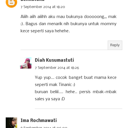
7 September 2014 at 18:20
Aiiih aiih aiiihh aku mau bukunya dooooong,,, mak
:). Bagus dan menarik nih bukunya untuk mommy
kece seperti saya hehehe.
Reply
Diah Kusumastuti
7 September 2014 at 18:26
Yup yup... cocok banget buat mama kece
seperti mak Tinanic :)
buruan beliii.... hehe.. persis mbak-mbak
sales ya saya :D
Ima Rochmawati