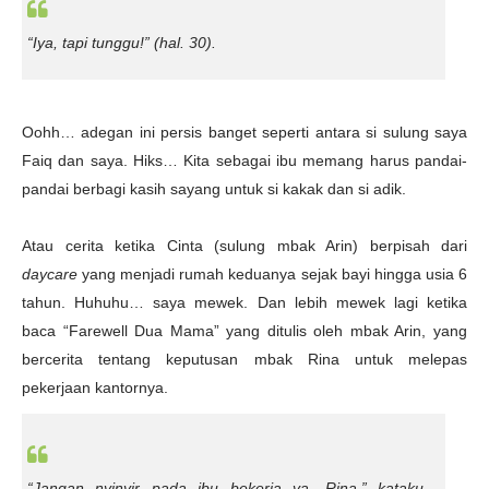
“Iya, tapi tunggu!”
(hal. 30).
Oohh… adegan ini persis banget seperti antara si sulung saya
Faiq dan saya. Hiks… Kita sebagai ibu memang harus pandai-
pandai berbagi kasih sayang untuk si kakak dan si adik.
Atau cerita ketika Cinta (sulung mbak Arin) berpisah dari
daycare
yang menjadi rumah keduanya sejak bayi hingga usia 6
tahun. Huhuhu… saya mewek. Dan lebih mewek lagi ketika
baca “Farewell Dua Mama” yang ditulis oleh mbak Arin, yang
bercerita tentang keputusan mbak Rina untuk melepas
pekerjaan kantornya.
“Jangan nyinyir pada ibu bekerja ya, Rina,” kataku