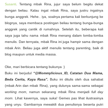
Susanti
. Tentang mbak Rina, jujur saya belum begitu dekat
dengan beliau. Kalau ingat mbak Rina, saya justru ingatnya
bunga anggrek. Hehe.. iya, soalnya pertama kali berkunjung ke
blognya, saya membaca postingan beliau tentang bunga-bunga
anggrek yang cantik di rumahnya. Setelah itu, beberapa kali
saya juga tahu nama mbak Rina menang dalam lomba-lomba
menulis. Dan ternyata, mbak Rina ini juga hampir sama dengan
mbak Arin. Beliau juga aktif menulis tentang parenting, baik di
blog maupun untuk media massa.
Oke, mari berbicara tentang bukunya :)
Buku ini berjudul
“@Mommylicious_ID, Catatan Dua Mama,
Beda Cerita, Kaya Rasa”.
Buku ini ditulis oleh dua sahabat
(mbak Arin dan mbak Rina), yang dulunya sama-sama sebagai
working mom,
namun sekarang mbak Rina menjadi
full day
mom.
Lihat kavernya, saya suka! Gemes pas lihat ilustrasinya
yang unyu. Gambarnya mewakili dua penulisnya beserta putri