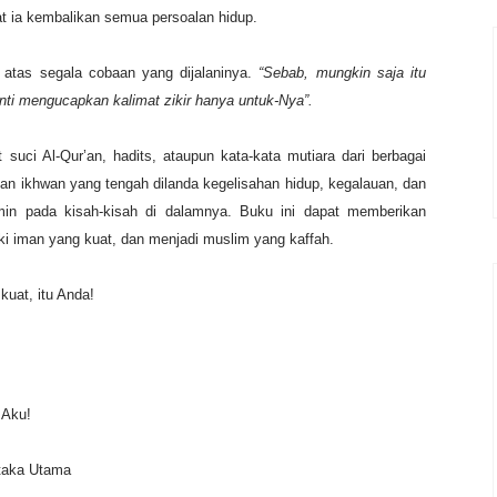
at ia kembalikan semua persoalan hidup.
 atas segala cobaan yang dijalaninya.
“Sebab, mungkin saja itu
enti mengucapkan kalimat zikir hanya untuk-Nya”.
 suci Al-Qur’an, hadits, ataupun kata-kata mutiara dari berbagai
n ikhwan yang tengah dilanda kegelisahan hidup, kegalauan, dan
min pada kisah-kisah di dalamnya. Buku ini dapat memberikan
iki iman yang kuat, dan menjadi muslim yang kaffah.
kuat, itu Anda!
u Aku!
ustaka Utama