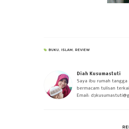
BUKU
,
ISLAM
,
REVIEW
Diah Kusumastuti
Saya ibu rumah tangga 
bermacam tulisan terkait
Email: d3kusumastuti@
RE