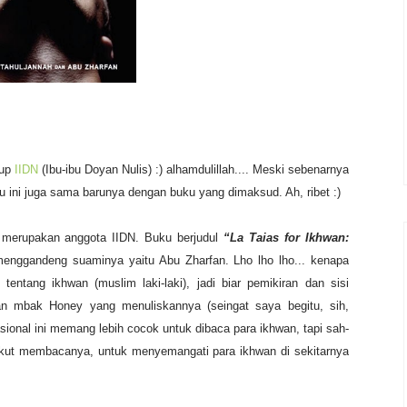
rup
IIDN
(Ibu-ibu Doyan Nulis) :) alhamdulillah.... Meski sebenarnya
ku ini juga sama barunya dengan buku yang dimaksud. Ah, ribet :)
 merupakan anggota IIDN. Buku berjudul
“La Taias for Ikhwan:
 menggandeng suaminya yaitu Abu Zharfan. Lho lho lho... kenapa
tentang ikhwan (muslim laki-laki), jadi biar pemikiran dan sisi
an mbak Honey yang menuliskannya (seingat saya begitu, sih,
sional ini memang lebih cocok untuk dibaca para ikhwan, tapi sah-
ikut membacanya, untuk menyemangati para ikhwan di sekitarnya