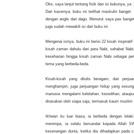
Oke, saya lanjut tentang fisik dan isi bukunya, ya :
Dari kavernya, buku ini terlihat maskulin banget.
dengan angle dari dagu. Menurut saya pas banget
juga sudah mewakili isi dari buku ini.
Mengenai isinya, buku ini berisi 22 kisah inspiratif
kisah zaman dahulu dari para Nabi, sahabat Nabi,
keseharian hingga kisah zaman Nabi sebagai pe
tema yang berbeda-beda.
Kisah-kisah yang ditulis beragam, dari perju
menghampiri, juga perjuangan hidup yang sesun
manusia mengalami kelelahan, kesedihan, ataupu
dirasakan oleh siapa saja, termasuk kaum muslim 
Ikhwan itu luar biasa, ia berbeda dengan lel
menimpa, ia selalu bersandar kepada Allah SW
kesenangan dunia, ketika dia dihadapkan pada ci