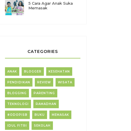
5 Cara Agar Anak Suka
Memasak
CATEGORIES
ANAK
BLOGGER
KESEHATAN
PENDIDIKAN
REVIEW
WISATA
BLOGGING
PARENTING
TEKNOLOGI
RAMADHAN
#ODOPISB
BUKU
MEMASAK
IDUL FITRI
SEKOLAH