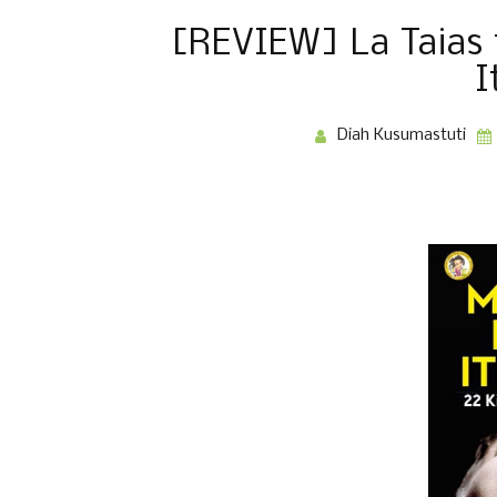
[REVIEW] La Taias 
I
Diah Kusumastuti