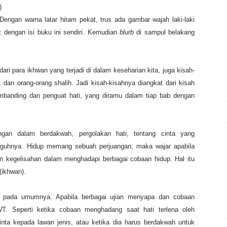
)
 Dengan warna latar hitam pekat, trus ada gambar wajah laki-laki
 dengan isi buku ini sendiri. Kemudian
blurb
di sampul belakang
 dari para ikhwan yang terjadi di dalam keseharian kita, juga kisah-
 dan orang-orang shalih. Jadi kisah-kisahnya diangkat dari kisah
mbanding dan penguat hati, yang diramu dalam tiap bab dengan
angan dalam berdakwah, pergolakan hati, tentang cinta yang
gguhnya. Hidup memang sebuah perjuangan, maka wajar apabila
n kegelisahan dalam menghadapi berbagai cobaan hidup. Hal itu
(ikhwan).
aki pada umumnya. Apabila berbagai ujian menyapa dan cobaan
T. Seperti ketika cobaan menghadang saat hati terlena oleh
nta kepada lawan jenis, atau ketika dia harus berdakwah untuk