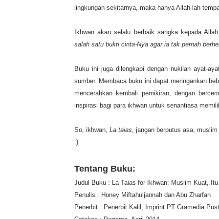
lingkungan sekitarnya, maka hanya Allah-lah temp
Ikhwan akan selalu berbaik sangka kepada Allah
salah satu bukti cinta-Nya agar ia tak pernah berh
Buku ini juga dilengkapi dengan nukilan ayat-ayat
sumber. Membaca buku ini dapat meringankan beba
mencerahkan kembali pemikiran, dengan bercer
inspirasi bagi para ikhwan untuk senantiasa memil
So, ikhwan,
La taias
, jangan berputus asa, muslim 
:)
Tentang Buku:
Judul Buku : La Taias for Ikhwan: Muslim Kuat, It
Penulis : Honey Miftahuljannah dan Abu Zharfan
Penerbit : Penerbit Kalil, Imprint PT Gramedia P