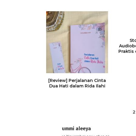
St
Audiob
Prakti
[Review] Perjalanan Cinta
Dua Hati dalam Rida Ilahi
2
ummi aleeya