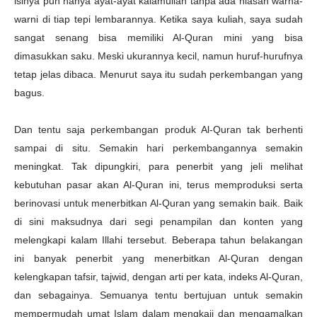
isinya pun hanya ayat-ayat kalamullah tanpa ada hiasan warna-
warni di tiap tepi lembarannya. Ketika saya kuliah, saya sudah
sangat senang bisa memiliki Al-Quran mini yang bisa
dimasukkan saku. Meski ukurannya kecil, namun huruf-hurufnya
tetap jelas dibaca. Menurut saya itu sudah perkembangan yang
bagus.
Dan tentu saja perkembangan produk Al-Quran tak berhenti
sampai di situ. Semakin hari perkembangannya semakin
meningkat. Tak dipungkiri, para penerbit yang jeli melihat
kebutuhan pasar akan Al-Quran ini, terus memproduksi serta
berinovasi untuk menerbitkan Al-Quran yang semakin baik. Baik
di sini maksudnya dari segi penampilan dan konten yang
melengkapi kalam Illahi tersebut. Beberapa tahun belakangan
ini banyak penerbit yang menerbitkan Al-Quran dengan
kelengkapan tafsir, tajwid, dengan arti per kata, indeks Al-Quran,
dan sebagainya. Semuanya tentu bertujuan untuk semakin
mempermudah umat Islam dalam mengkaji dan mengamalkan