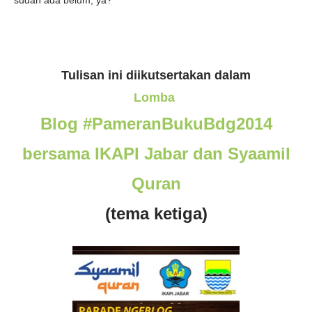
sudah ada belum, ya?
Tulisan ini diikutsertakan dalam
Lomba
Blog #PameranBukuBdg2014
bersama IKAPI Jabar dan Syaamil
Quran
(tema ketiga)