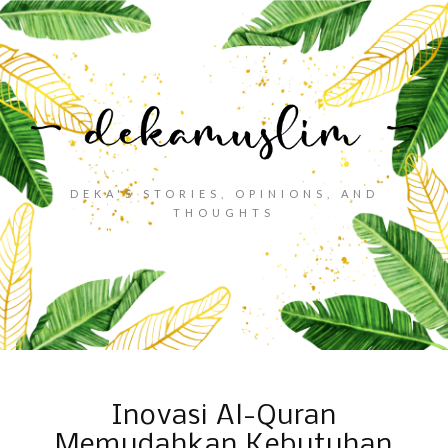
DEKA'S STORIES, OPINIONS, AND
THOUGHTS
Inovasi Al-Quran
Memudahkan Kebutuhan