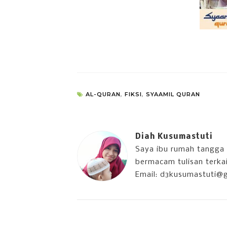
AL-QURAN
,
FIKSI
,
SYAAMIL QURAN
Diah Kusumastuti
Saya ibu rumah tangga 
bermacam tulisan terkait
Email: d3kusumastuti@