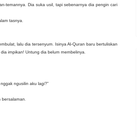
n-temannya. Dia suka usil, tapi sebenarnya dia pengin cari
alam tasnya.
ulat, lalu dia tersenyum. Isinya Al-Quran baru bertuliskan
i dia impikan! Untung dia belum membelinya.
, nggak ngusilin aku lagi?”
n bersalaman.