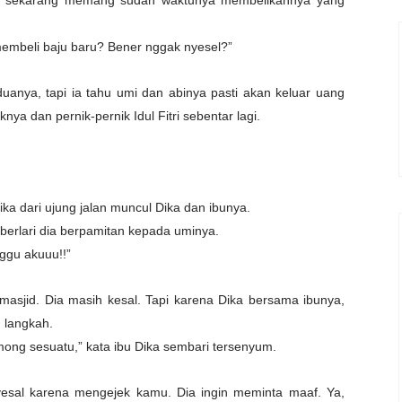
 dan sekarang memang sudah waktunya membelikannya yang
a membeli baju baru? Bener nggak nyesel?”
anya, tapi ia tahu umi dan abinya pasti akan keluar uang
ya dan pernik-pernik Idul Fitri sebentar lagi.
tika dari ujung jalan muncul Dika dan ibunya.
 berlari dia berpamitan kepada uminya.
nggu akuuu!!”
asjid. Dia masih kesal. Tapi karena Dika bersama ibunya,
n langkah.
mong sesuatu,” kata ibu Dika sembari tersenyum.
nyesal karena mengejek kamu. Dia ingin meminta maaf. Ya,