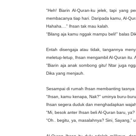
“Heh! Biarin Al-Quran-ku jelek, tapi yang p
membacanya tiap hari. Daripada kamu, Al-Qura
Hahaha....” Ihsan tak mau kalah.
“Bilang aja kamu nggak mampu beli!” balas Di
Entah disengaja atau tidak, tangannya men
meletup-letup, Ihsan mengambil Al-Quran itu
“Biarin aja anak sombong gitu! Ntar juga n
Dika yang menjauh.
Sesampai di rumah Ihsan membanting tasnya k
“Ihsan, kamu kenapa, Nak?” uminya buru-bur
Ihsan segera duduk dan menghadapkan waja
“Mi, besok anter Ihsan beli Al-Quran baru, ya?
“Oh.. begitu, ya, masalahnya? Sini, Sayang,