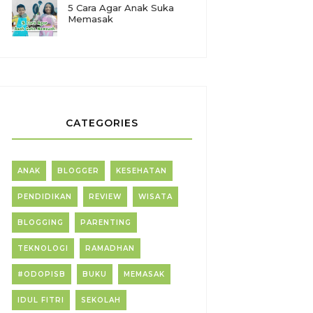
5 Cara Agar Anak Suka
Memasak
CATEGORIES
ANAK
BLOGGER
KESEHATAN
PENDIDIKAN
REVIEW
WISATA
BLOGGING
PARENTING
TEKNOLOGI
RAMADHAN
#ODOPISB
BUKU
MEMASAK
IDUL FITRI
SEKOLAH