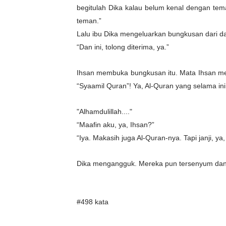
begitulah Dika kalau belum kenal dengan tema
teman.”
Lalu ibu Dika mengeluarkan bungkusan dari d
“Dan ini, tolong diterima, ya.”
Ihsan membuka bungkusan itu. Mata Ihsan memb
“Syaamil Quran”! Ya, Al-Quran yang selama in
"Alhamdulillah...."
“Maafin aku, ya, Ihsan?”
“Iya. Makasih juga Al-Quran-nya. Tapi janji, ya
Dika mengangguk. Mereka pun tersenyum da
#498 kata