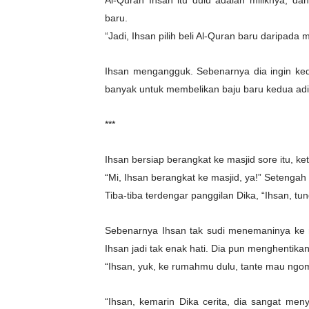
Al-Quran Ihsan itu dulu adalah miliknya,
baru.
“Jadi, Ihsan pilih beli Al-Quran baru daripad
Ihsan mengangguk. Sebenarnya dia ingin kedu
banyak untuk membelikan baju baru kedua adikn
***
Ihsan bersiap berangkat ke masjid sore itu, ke
“Mi, Ihsan berangkat ke masjid, ya!” Setengah
Tiba-tiba terdengar panggilan Dika, “Ihsan, tu
Sebenarnya Ihsan tak sudi menemaninya ke m
Ihsan jadi tak enak hati. Dia pun menghentika
“Ihsan, yuk, ke rumahmu dulu, tante mau ngo
“Ihsan, kemarin Dika cerita, dia sangat me