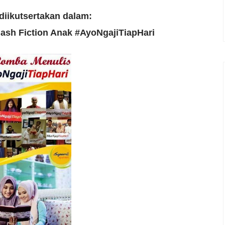
 diikutsertakan dalam:
lash Fiction Anak #AyoNgajiTiapHari