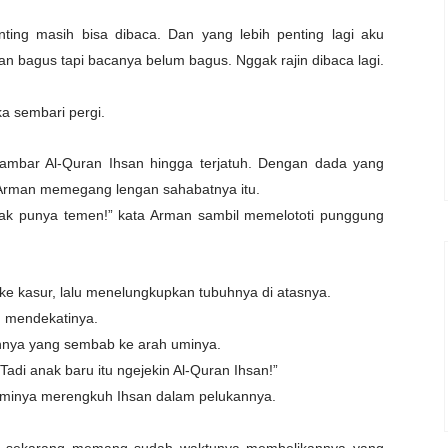
enting masih bisa dibaca. Dan yang lebih penting lagi aku
n bagus tapi bacanya belum bagus. Nggak rajin dibaca lagi.
ka sembari pergi.
yambar Al-Quran Ihsan hingga terjatuh. Dengan dada yang
. Arman memegang lengan sahabatnya itu.
ggak punya temen!” kata Arman sambil memelototi punggung
e kasur, lalu menelungkupkan tubuhnya di atasnya.
u mendekatinya.
hnya yang sembab ke arah uminya.
 Tadi anak baru itu ngejekin Al-Quran Ihsan!”
” uminya merengkuh Ihsan dalam pelukannya.