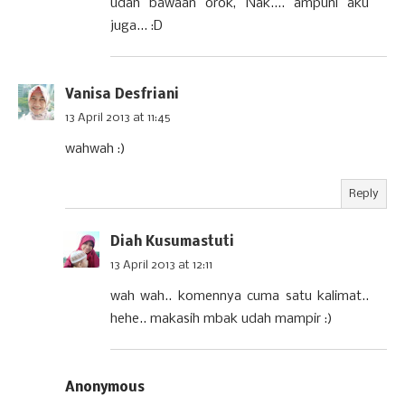
udah bawaan orok, Nak.... ampuni aku
juga... :D
Vanisa Desfriani
13 April 2013 at 11:45
wahwah :)
Reply
Diah Kusumastuti
13 April 2013 at 12:11
wah wah.. komennya cuma satu kalimat..
hehe.. makasih mbak udah mampir :)
Anonymous