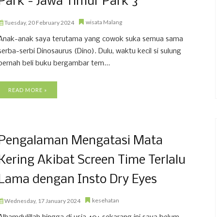
Park - Jawa Timur Park 3
wisata Malang
Tuesday, 20 February 2024
Anak-anak saya terutama yang cowok suka semua sama
serba-serbi Dinosaurus (Dino). Dulu, waktu kecil si sulung
pernah beli buku bergambar tem...
READ MORE »
Pengalaman Mengatasi Mata
Kering Akibat Screen Time Terlalu
Lama dengan Insto Dry Eyes
kesehatan
Wednesday, 17 January 2024