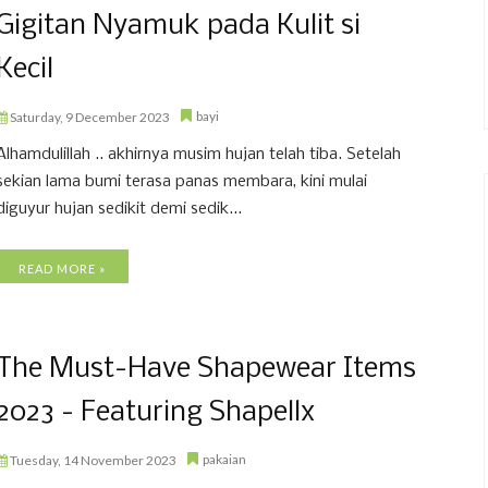
Gigitan Nyamuk pada Kulit si
Kecil
bayi
Saturday, 9 December 2023
Alhamdulillah .. akhirnya musim hujan telah tiba. Setelah
sekian lama bumi terasa panas membara, kini mulai
diguyur hujan sedikit demi sedik...
READ MORE »
The Must-Have Shapewear Items
2023 - Featuring Shapellx
pakaian
Tuesday, 14 November 2023