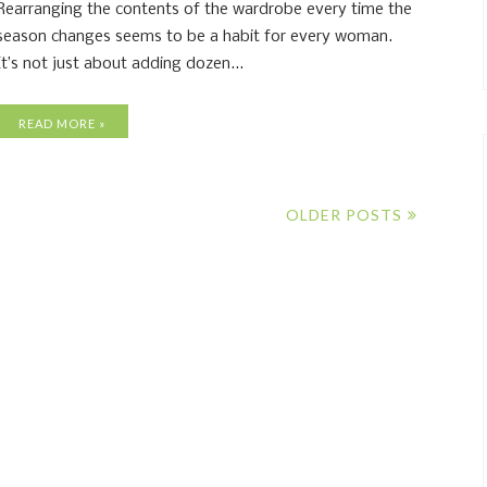
Rearranging the contents of the wardrobe every time the
season changes seems to be a habit for every woman.
It’s not just about adding dozen...
READ MORE »
OLDER POSTS