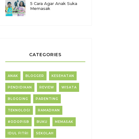
5 Cara Agar Anak Suka
Memasak
CATEGORIES
ANAK
BLOGGER
KESEHATAN
PENDIDIKAN
REVIEW
WISATA
BLOGGING
PARENTING
TEKNOLOGI
RAMADHAN
#ODOPISB
BUKU
MEMASAK
IDUL FITRI
SEKOLAH