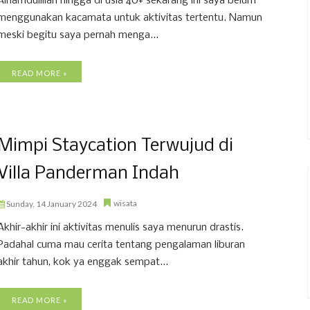
Alhamdulillah hingga di usia 40+ sekarang ini saya belum
menggunakan kacamata untuk aktivitas tertentu. Namun
meski begitu saya pernah menga...
READ MORE »
Mimpi Staycation Terwujud di
Villa Panderman Indah
wisata
Sunday, 14 January 2024
Akhir-akhir ini aktivitas menulis saya menurun drastis.
Padahal cuma mau cerita tentang pengalaman liburan
akhir tahun, kok ya enggak sempat...
READ MORE »