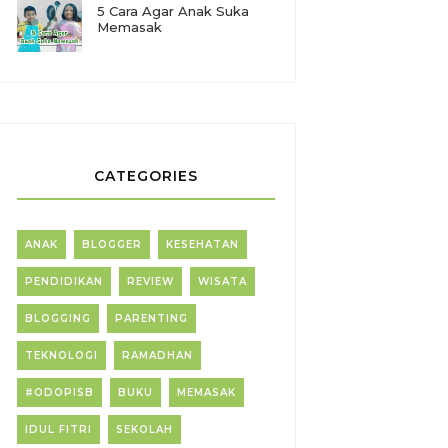
5 Cara Agar Anak Suka
Memasak
CATEGORIES
ANAK
BLOGGER
KESEHATAN
PENDIDIKAN
REVIEW
WISATA
BLOGGING
PARENTING
TEKNOLOGI
RAMADHAN
#ODOPISB
BUKU
MEMASAK
IDUL FITRI
SEKOLAH