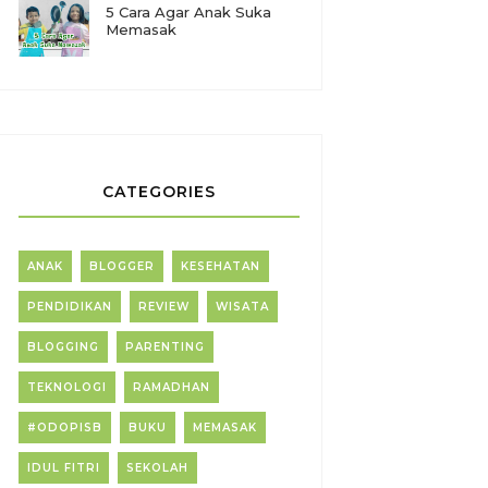
5 Cara Agar Anak Suka
Memasak
CATEGORIES
ANAK
BLOGGER
KESEHATAN
PENDIDIKAN
REVIEW
WISATA
BLOGGING
PARENTING
TEKNOLOGI
RAMADHAN
#ODOPISB
BUKU
MEMASAK
IDUL FITRI
SEKOLAH